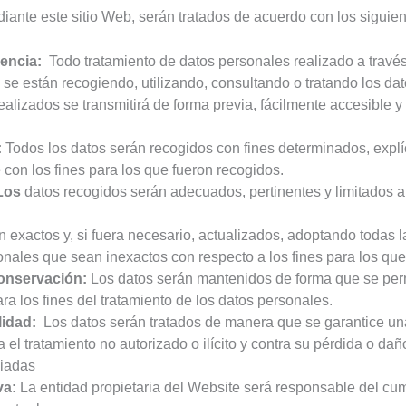
ante este sitio Web, serán tratados de acuerdo con los siguient
rencia:
Todo tratamiento de datos personales realizado a través 
 se están recogiendo, utilizando, consultando o tratando los da
realizados se transmitirá de forma previa, fácilmente accesible y 
:
Todos los datos serán recogidos con fines determinados, explíci
con los fines para los que fueron recogidos.
Los
datos recogidos serán adecuados, pertinentes y limitados a 
 exactos y, si fuera necesario, actualizados, adoptando todas
sonales que sean inexactos con respecto a los fines para los que 
conservación:
Los datos serán mantenidos de forma que se permi
a los fines del tratamiento de los datos personales.
lidad:
Los datos serán tratados de manera que se garantice un
a el tratamiento no autorizado o ilícito y contra su pérdida o da
piadas
va:
La entidad propietaria del Website será responsable del cum